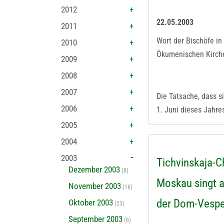
2012
22.05.2003
2011
Wort der Bischöfe i
2010
Ökumenischen Kirche
2009
2008
2007
Die Tatsache, dass s
2006
1. Juni dieses Jahres
2005
2004
2003
Tichvinskaja-C
Dezember 2003
(8)
Moskau singt 
November 2003
(16)
der Dom-Vespe
Oktober 2003
(23)
September 2003
(6)