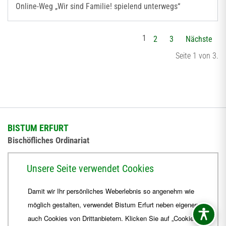
Online-Weg „Wir sind Familie! spielend unterwegs“
1
2
3
Nächste
Seite 1 von 3.
BISTUM ERFURT
Bischöfliches Ordinariat
Herrmannsplatz 9, 99084 Erfurt
Unsere Seite verwendet Cookies
Telefon
+49 361 6572-0
Damit wir Ihr persönliches Weberlebnis so angenehm wie
Fax
+49 361 6572-444
möglich gestalten, verwendet Bistum Erfurt neben eigenen
E-Mail
ordinariat
@
Bistum-Erfurt.de
auch Cookies von Drittanbietern. Klicken Sie auf „Cookies