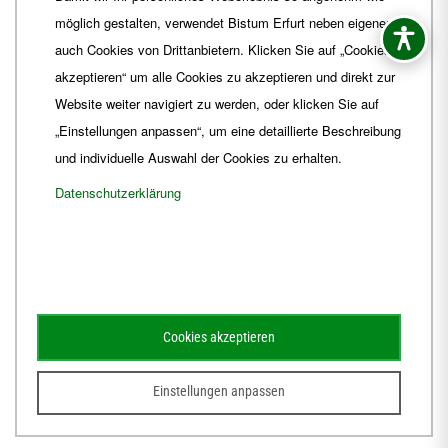
Fax
+49 361 6572-444
möglich gestalten, verwendet Bistum Erfurt neben eigenen
E-Mail
ordinariat
@
Bistum-Erfurt.de
auch Cookies von Drittanbietern. Klicken Sie auf „Cookies
akzeptieren“ um alle Cookies zu akzeptieren und direkt zur
Website weiter navigiert zu werden, oder klicken Sie auf
„Einstellungen anpassen“, um eine detaillierte Beschreibung
und individuelle Auswahl der Cookies zu erhalten.
Datenschutzerklärung
Impressum
Barrierefreiheit
Kontakt
Cookies akzeptieren
Schematismus
Amtsblatt
Einstellungen anpassen
© 2026
Webdesign für Jena von der DATA HORIZON Digitalagentur