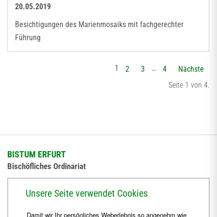
20.05.2019
Besichtigungen des Marienmosaiks mit fachgerechter
Führung
1
…
2
3
4
Nächste
Seite 1 von 4.
BISTUM ERFURT
Bischöfliches Ordinariat
Herrmannsplatz 9, 99084 Erfurt
Unsere Seite verwendet Cookies
Telefon
+49 361 6572-0
Damit wir Ihr persönliches Weberlebnis so angenehm wie