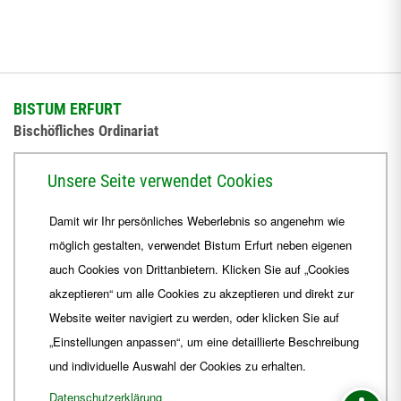
BISTUM ERFURT
Bischöfliches Ordinariat
Herrmannsplatz 9, 99084 Erfurt
Unsere Seite verwendet Cookies
Telefon
+49 361 6572-0
Damit wir Ihr persönliches Weberlebnis so angenehm wie
Fax
+49 361 6572-444
möglich gestalten, verwendet Bistum Erfurt neben eigenen
E-Mail
ordinariat
@
Bistum-Erfurt.de
auch Cookies von Drittanbietern. Klicken Sie auf „Cookies
akzeptieren“ um alle Cookies zu akzeptieren und direkt zur
Website weiter navigiert zu werden, oder klicken Sie auf
„Einstellungen anpassen“, um eine detaillierte Beschreibung
und individuelle Auswahl der Cookies zu erhalten.
Datenschutzerklärung