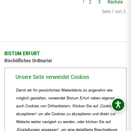
1
2
3
Nächste
Seite 1 von 3.
BISTUM ERFURT
Bischöfliches Ordinariat
Herrmannsplatz 9, 99084 Erfurt
Unsere Seite verwendet Cookies
Telefon
+49 361 6572-0
Damit wir Ihr persönliches Weberlebnis so angenehm wie
Fax
+49 361 6572-444
möglich gestalten, verwendet Bistum Erfurt neben eigenen
E-Mail
ordinariat
@
Bistum-Erfurt.de
auch Cookies von Drittanbietern. Klicken Sie auf „Cookies
akzeptieren“ um alle Cookies zu akzeptieren und direkt zur
Website weiter navigiert zu werden, oder klicken Sie auf
„Einstellungen anpassen“, um eine detaillierte Beschreibung