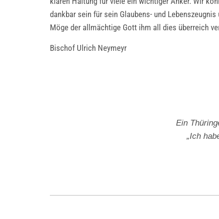
klaren Haltung für viele ein wichtiger Anker. Wir k
dankbar sein für sein Glaubens- und Lebenszeugnis 
Möge der allmächtige Gott ihm all dies überreich ve
Bischof Ulrich Neymeyr
Ein Thüring
„Ich hab