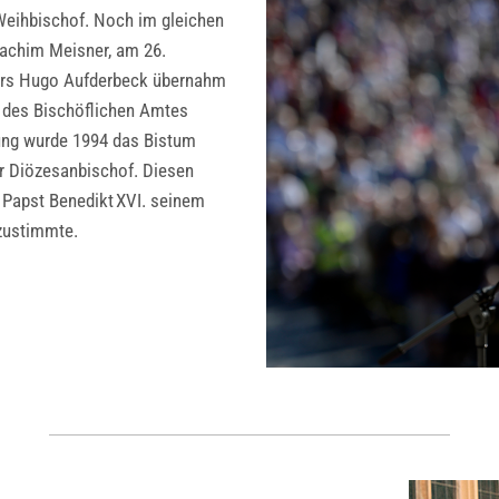
Weihbischof. Noch im gleichen
oachim Meisner, am 26.
rs Hugo Aufderbeck übernahm
g des Bischöflichen Amtes
gung wurde 1994 das Bistum
r Diözesanbischof. Diesen
s Papst Benedikt XVI. seinem
 zustimmte.