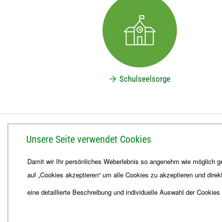
Schulseelsorge
BISTUM ERFURT
Unsere Seite verwendet Cookies
Bischöfliches Ordinariat
Damit wir Ihr persönliches Weberlebnis so angenehm wie möglich ge
Herrmannsplatz 9, 99084 Erfurt
auf „Cookies akzeptieren“ um alle Cookies zu akzeptieren und direk
Telefon
+49 361 6572-0
Fax
+49 361 6572-444
eine detaillierte Beschreibung und individuelle Auswahl der Cookies
E-Mail
ordinariat
@
Bistum-Erfurt.de