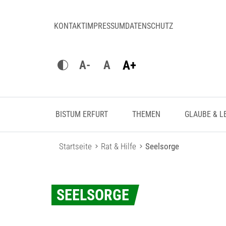
KONTAKT
IMPRESSUM
DATENSCHUTZ
A+
A-
A
BISTUM ERFURT
THEMEN
GLAUBE & L
Startseite
Rat & Hilfe
Seelsorge
SEELSORGE