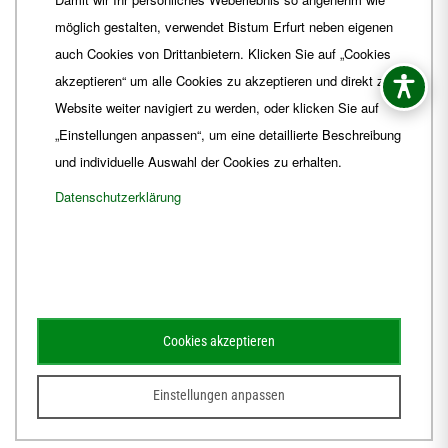
Fax
+49 361 6572-444
möglich gestalten, verwendet Bistum Erfurt neben eigenen
E-Mail
ordinariat
@
Bistum-Erfurt.de
auch Cookies von Drittanbietern. Klicken Sie auf „Cookies
akzeptieren“ um alle Cookies zu akzeptieren und direkt zur
Website weiter navigiert zu werden, oder klicken Sie auf
„Einstellungen anpassen“, um eine detaillierte Beschreibung
und individuelle Auswahl der Cookies zu erhalten.
Datenschutzerklärung
Impressum
Barrierefreiheit
Kontakt
Cookies akzeptieren
Schematismus
Amtsblatt
Einstellungen anpassen
© 2026
Webdesign für Jena von der DATA HORIZON Digitalagentur