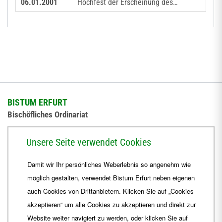
06.01.2001
Hochfest der Erscheinung des…
BISTUM ERFURT
Bischöfliches Ordinariat
Herrmannsplatz 9, 99084 Erfurt
Unsere Seite verwendet Cookies
Telefon
+49 361 6572-0
Damit wir Ihr persönliches Weberlebnis so angenehm wie
Fax
+49 361 6572-444
möglich gestalten, verwendet Bistum Erfurt neben eigenen
E-Mail
ordinariat
@
Bistum-Erfurt.de
auch Cookies von Drittanbietern. Klicken Sie auf „Cookies
akzeptieren“ um alle Cookies zu akzeptieren und direkt zur
Website weiter navigiert zu werden, oder klicken Sie auf