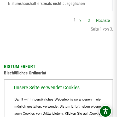
Bistumshaushalt erstmals nicht ausgeglichen
1
2
3
Nächste
Seite 1 von 3.
BISTUM ERFURT
Bischöfliches Ordinariat
Herrmannsplatz 9, 99084 Erfurt
Unsere Seite verwendet Cookies
Telefon
+49 361 6572-0
Damit wir Ihr persönliches Weberlebnis so angenehm wie
Fax
+49 361 6572-444
möglich gestalten, verwendet Bistum Erfurt neben eigenen
E-Mail
ordinariat
@
Bistum-Erfurt.de
auch Cookies von Drittanbietern. Klicken Sie auf „Cookies