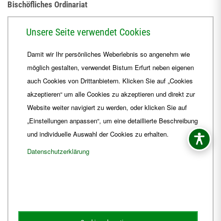
Bischöfliches Ordinariat
Herrmannsplatz 9, 99084 Erfurt
Unsere Seite verwendet Cookies
Telefon
+49 361 6572-0
Damit wir Ihr persönliches Weberlebnis so angenehm wie
Fax
+49 361 6572-444
möglich gestalten, verwendet Bistum Erfurt neben eigenen
E-Mail
ordinariat
@
Bistum-Erfurt.de
auch Cookies von Drittanbietern. Klicken Sie auf „Cookies
akzeptieren“ um alle Cookies zu akzeptieren und direkt zur
Website weiter navigiert zu werden, oder klicken Sie auf
„Einstellungen anpassen“, um eine detaillierte Beschreibung
und individuelle Auswahl der Cookies zu erhalten.
Datenschutzerklärung
Impressum
Barrierefreiheit
Kontakt