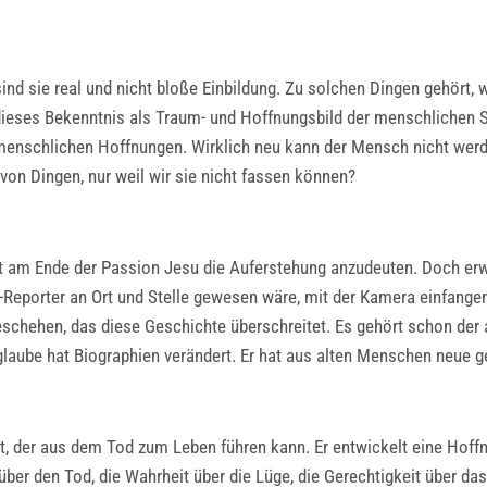
ind sie real und nicht bloße Einbildung. Zu solchen Dingen gehört, 
eses Bekenntnis als Traum- und Hoffnungsbild der menschlichen Se
 menschlichen Hoffnungen. Wirklich neu kann der Mensch nicht werde
von Dingen, nur weil wir sie nicht fassen können?
ht am Ende der Passion Jesu die Auferstehung anzudeuten. Doch erw
Reporter an Ort und Stelle gewesen wäre, mit der Kamera einfangen 
Geschehen, das diese Geschichte überschreitet. Es gehört schon der
rglaube hat Biographien verändert. Er hat aus alten Menschen neue 
tt, der aus dem Tod zum Leben führen kann. Er entwickelt eine Hoff
er den Tod, die Wahrheit über die Lüge, die Gerechtigkeit über das