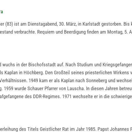
ra
 (83) ist am Dienstagabend, 30. März, in Karlstadt gestorben. Bis k
estand verbrachte. Requiem und Beerdigung finden am Montag, 5. Ap
 wuchs in der Bischofsstadt auf. Nach Studium und Kriegsgefangen
ls Kaplan in Höchberg. Den Großteil seines priesterlichen Wirkens 
Verhältnissen. 1949 kam er als Kaplan nach Sonneberg und wechsel
g. 1959 wurde Schauer Pfarrer von Lauscha. In diesen Jahren betreu
rafgefangene des DDR-Regimes. 1971 wechselte er in die schwierige A
erleihung des Titels Geistlicher Rat im Jahr 1985. Papst Johannes 