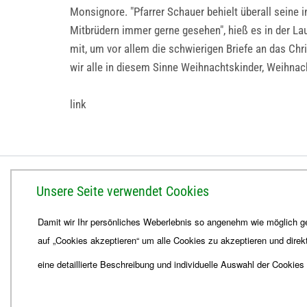
Monsignore. "Pfarrer Schauer behielt überall seine 
Mitbrüdern immer gerne gesehen", hieß es in der La
mit, um vor allem die schwierigen Briefe an das Chr
wir alle in diesem Sinne Weihnachtskinder, Weihna
link
BISTUM ERFURT
Unsere Seite verwendet Cookies
Bischöfliches Ordinariat
Damit wir Ihr persönliches Weberlebnis so angenehm wie möglich ge
Herrmannsplatz 9, 99084 Erfurt
auf „Cookies akzeptieren“ um alle Cookies zu akzeptieren und direk
Telefon
+49 361 6572-0
Fax
+49 361 6572-444
eine detaillierte Beschreibung und individuelle Auswahl der Cookies
E-Mail
ordinariat
@
Bistum-Erfurt.de