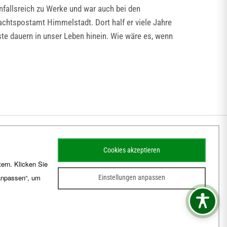
infallsreich zu Werke und war auch bei den
achtspostamt Himmelstadt. Dort half er viele Jahre
este dauern in unser Leben hinein. Wie wäre es, wenn
Cookies akzeptieren
ern. Klicken Sie
 anpassen“, um
Einstellungen anpassen
sum
Barrierefreiheit
Kontakt
Schematismus
Amtsblatt