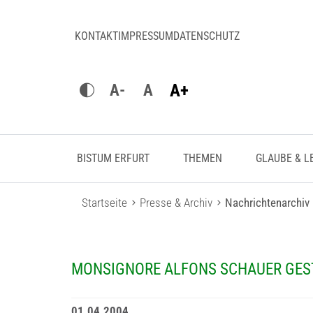
KONTAKT
IMPRESSUM
DATENSCHUTZ
A+
A-
A
BISTUM ERFURT
THEMEN
GLAUBE & L
Startseite
Presse & Archiv
Nachrichtenarchiv
MONSIGNORE ALFONS SCHAUER GE
01.04.2004