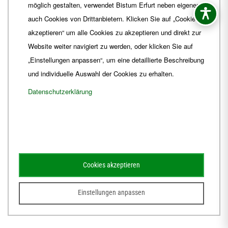
möglich gestalten, verwendet Bistum Erfurt neben eigenen
E-Mail
ordinariat
@
Bistum-Erfurt.de
auch Cookies von Drittanbietern. Klicken Sie auf „Cookies
akzeptieren“ um alle Cookies zu akzeptieren und direkt zur
Website weiter navigiert zu werden, oder klicken Sie auf
„Einstellungen anpassen“, um eine detaillierte Beschreibung
und individuelle Auswahl der Cookies zu erhalten.
Datenschutzerklärung
Impressum
Barrierefreiheit
Kontakt
Cookies akzeptieren
Schematismus
Amtsblatt
Einstellungen anpassen
© 2026
Webdesign für Jena von der DATA HORIZON Digitalagentur