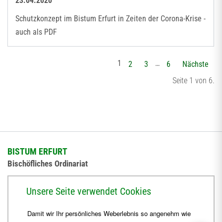
23.04.2020
Schutzkonzept im Bistum Erfurt in Zeiten der Corona-Krise -
auch als PDF
1
…
2
3
6
Nächste
Seite 1 von 6.
BISTUM ERFURT
Bischöfliches Ordinariat
Herrmannsplatz 9, 99084 Erfurt
Unsere Seite verwendet Cookies
Telefon
+49 361 6572-0
Damit wir Ihr persönliches Weberlebnis so angenehm wie
Fax
+49 361 6572-444