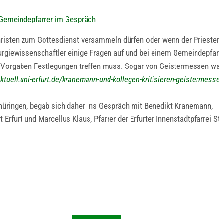
n Gemeindepfarrer im Gespräch
 Christen zum Gottesdienst versammeln dürfen oder wenn der Priester
iturgiewissenschaftler einige Fragen auf und bei einem Gemeindepfar
n Vorgaben Festlegungen treffen muss. Sogar von Geistermessen wa
aktuell.uni-erfurt.de/kranemann-und-kollegen-kritisieren-geistermess
hüringen, begab sich daher ins Gespräch mit Benedikt Kranemann,
 Erfurt und Marcellus Klaus, Pfarrer der Erfurter Innenstadtpfarrei St