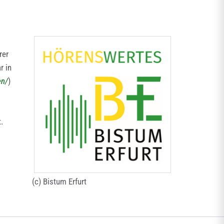
rer
r in
en/
)
.
(c) Bistum Erfurt