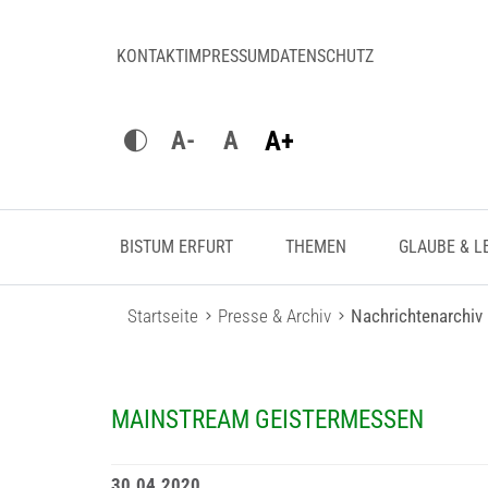
KONTAKT
IMPRESSUM
DATENSCHUTZ
A+
A-
A
BISTUM ERFURT
THEMEN
GLAUBE & L
Startseite
Presse & Archiv
Nachrichtenarchiv
MAINSTREAM GEISTERMESSEN
30.04.2020