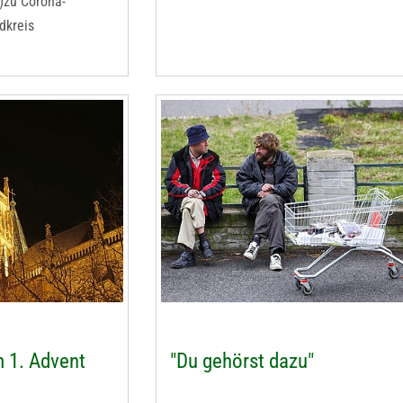
.)zu Corona-
dkreis
 1. Advent
"Du gehörst dazu"