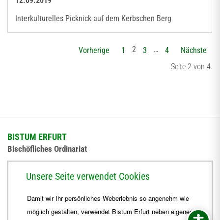
12.09.2019
Interkulturelles Picknick auf dem Kerbschen Berg
2
…
Vorherige
1
3
4
Nächste
Seite 2 von 4.
BISTUM ERFURT
Bischöfliches Ordinariat
Herrmannsplatz 9, 99084 Erfurt
Unsere Seite verwendet Cookies
Telefon
+49 361 6572-0
Damit wir Ihr persönliches Weberlebnis so angenehm wie
Fax
+49 361 6572-444
möglich gestalten, verwendet Bistum Erfurt neben eigenen
E-Mail
ordinariat
@
Bistum-Erfurt.de