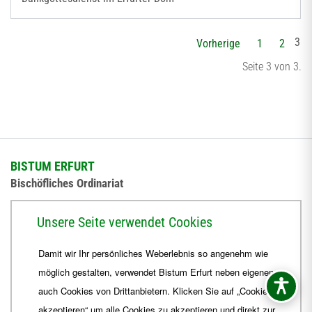
3
Vorherige
1
2
Seite 3 von 3.
BISTUM ERFURT
Bischöfliches Ordinariat
Herrmannsplatz 9, 99084 Erfurt
Unsere Seite verwendet Cookies
Telefon
+49 361 6572-0
Damit wir Ihr persönliches Weberlebnis so angenehm wie
Fax
+49 361 6572-444
möglich gestalten, verwendet Bistum Erfurt neben eigenen
E-Mail
ordinariat
@
Bistum-Erfurt.de
auch Cookies von Drittanbietern. Klicken Sie auf „Cookies
akzeptieren“ um alle Cookies zu akzeptieren und direkt zur