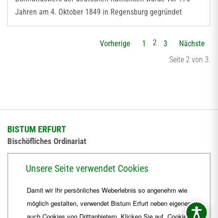
Jahren am 4. Oktober 1849 in Regensburg gegründet
2
Vorherige
1
3
Nächste
Seite 2 von 3.
BISTUM ERFURT
Bischöfliches Ordinariat
Herrmannsplatz 9, 99084 Erfurt
Unsere Seite verwendet Cookies
Telefon
+49 361 6572-0
Damit wir Ihr persönliches Weberlebnis so angenehm wie
Fax
+49 361 6572-444
möglich gestalten, verwendet Bistum Erfurt neben eigenen
E-Mail
ordinariat
@
Bistum-Erfurt.de
auch Cookies von Drittanbietern. Klicken Sie auf „Cookies