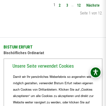
1
…
2
3
12
Nächste
Seite 1 von 12.
BISTUM ERFURT
Bischöfliches Ordinariat
Herrmannsplatz 9, 99084 Erfurt
Unsere Seite verwendet Cookies
Telefon
+49 361 6572-0
Damit wir Ihr persönliches Weberlebnis so angenehm wie
Fax
+49 361 6572-444
möglich gestalten, verwendet Bistum Erfurt neben eigenen
E-Mail
ordinariat
@
Bistum-Erfurt.de
auch Cookies von Drittanbietern. Klicken Sie auf „Cookies
akzeptieren“ um alle Cookies zu akzeptieren und direkt zur
Website weiter navigiert zu werden, oder klicken Sie auf