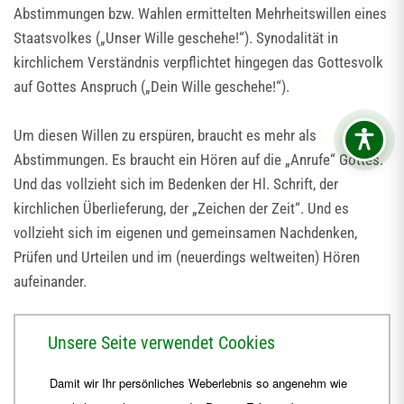
Abstimmungen bzw. Wahlen ermittelten Mehrheitswillen eines
Staatsvolkes („Unser Wille geschehe!“). Synodalität in
kirchlichem Verständnis verpflichtet hingegen das Gottesvolk
auf Gottes Anspruch („Dein Wille geschehe!“).
Um diesen Willen zu erspüren, braucht es mehr als
Abstimmungen. Es braucht ein Hören auf die „Anrufe“ Gottes.
Und das vollzieht sich im Bedenken der Hl. Schrift, der
kirchlichen Überlieferung, der „Zeichen der Zeit“. Und es
vollzieht sich im eigenen und gemeinsamen Nachdenken,
Prüfen und Urteilen und im (neuerdings weltweiten) Hören
aufeinander.
Also: Auch eine stärker synodal verfasste Kirche wird
Unsere Seite verwendet Cookies
katholisch bleiben. Sie war dies ja schon über Jahrhunderte.
Und die Ständigen Diakone mit ihrem spezifischen
Damit wir Ihr persönliches Weberlebnis so angenehm wie
theologischen Profil und ihrer Flexibilität in ihren diversen