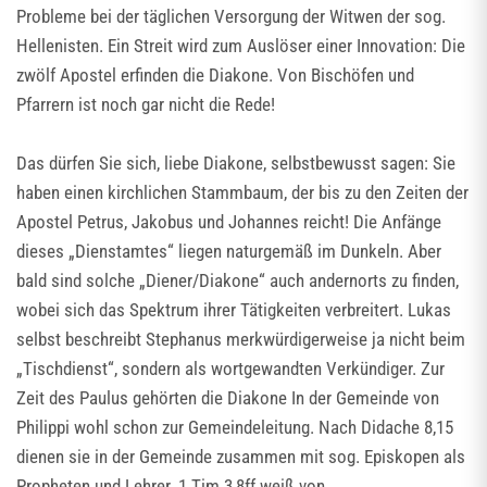
Probleme bei der täglichen Versorgung der Witwen der sog.
Hellenisten. Ein Streit wird zum Auslöser einer Innovation: Die
zwölf Apostel erfinden die Diakone. Von Bischöfen und
Pfarrern ist noch gar nicht die Rede!
Das dürfen Sie sich, liebe Diakone, selbstbewusst sagen: Sie
haben einen kirchlichen Stammbaum, der bis zu den Zeiten der
Apostel Petrus, Jakobus und Johannes reicht! Die Anfänge
dieses „Dienstamtes“ liegen naturgemäß im Dunkeln. Aber
bald sind solche „Diener/Diakone“ auch andernorts zu finden,
wobei sich das Spektrum ihrer Tätigkeiten verbreitert. Lukas
selbst beschreibt Stephanus merkwürdigerweise ja nicht beim
„Tischdienst“, sondern als wortgewandten Verkündiger. Zur
Zeit des Paulus gehörten die Diakone In der Gemeinde von
Philippi wohl schon zur Gemeindeleitung. Nach Didache 8,15
dienen sie in der Gemeinde zusammen mit sog. Episkopen als
Propheten und Lehrer. 1 Tim 3,8ff weiß von