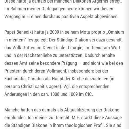
Diese hatte ja damals bei manchen Diakonen Ärgernis erregt.
Im Rahmen meiner Darlegungen heute können wir diesem
Vorgang m.E. einen durchaus positiven Aspekt abgewinnen.
Papst Benedikt hatte ja 2009 in seinem Motu proprio „Omnium
in mentem“ festgelegt: Der Ständige Diakon sei dazu gesandt,
das Volk Gottes im Dienst in der Liturgie, im Dienst am Wort
und in der Nächstenliebe zu unterstützen. Dadurch erhalte
dessen Amt seine besondere Prägung - und nicht wie bei den
Priestern durch deren Vollmacht, insbesondere bei der
Eucharistie, Christus als Haupt der Kirche darzustellen (in
persona Christi capitis agere). Vgl. die entsprechenden
Änderungen in den can. 1008 und 1009 im CIC.
Manche hatten das damals als Abqualifizierung der Diakone
empfunden. Ich meine: zu Unrecht. M.E. stärkt diese Aussage
die Ständigen Diakone in ihrem theologischen Profil. Sie sind