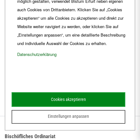
möglich gestalten, verwendet Bistum Erfurt neben eigenen
Arbeitsfeldern sind wohl doch ein guter „Einfall“ Gottes für
auch Cookies von Drittanbietern. Klicken Sie auf „Cookies
seine Kirche im 21. Jahrhundert.
akzeptieren“ um alle Cookies zu akzeptieren und direkt zur
Darum, liebe Diakone: Werdet immer mehr das, was ihr seid:
Website weiter navigiert zu werden, oder klicken Sie auf
„Speerspitze“ für eine dem Evangelium gemäße Gestalt von
„Einstellungen anpassen“, um eine detaillierte Beschreibung
Kirche. Es ist viel „Raum nach vorn“.
und individuelle Auswahl der Cookies zu erhalten.
Datenschutzerklärung
Cookies akzeptieren
Einstellungen anpassen
BISTUM ERFURT
Bischöfliches Ordinariat