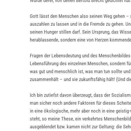
Würde derer, von denen Bertold Brecht gedichtet hat
Gott lässt den Menschen also seinen Weg gehen – se
auszahlen zu lassen und in die Fremde zu gehen. Un
seinen Hunger stillen darf. Sein Ursprung, das Wiss
herablassende, sondern eine von Herzen kommende 
Fragen der Lebensdeutung und des Menschenbildes s
Lebensführung des einzelnen Menschen, sondern f
was gut und menschlich ist, was man tun sollte und 
zusammenhält – und sie zukunftsfähig hält! (Und die
Ich bin zutiefst davon überzeugt, dass der Sozialis
man sicher noch andere Faktoren für dieses Scheitern
in eine ökologische, mehr aber noch in eine geisti
steht, so meine These, ein verkehrtes Menschenbil
ausgeblendet bzw. kamen nicht zur Geltung: die Seh