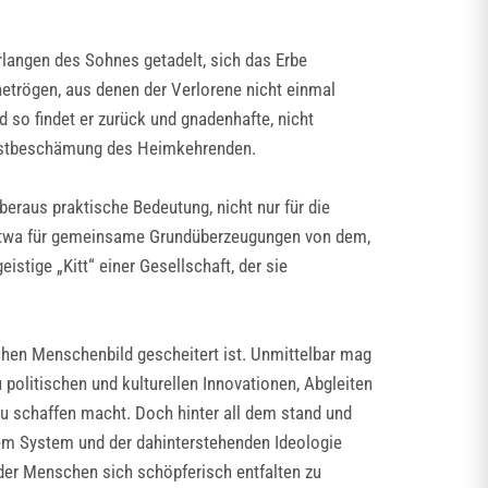
rlangen des Sohnes getadelt, sich das Erbe
netrögen, aus denen der Verlorene nicht einmal
 so findet er zurück und gnadenhafte, nicht
lbstbeschämung des Heimkehrenden.
raus praktische Bedeutung, nicht nur für die
 etwa für gemeinsame Grundüberzeugungen von dem,
stige „Kitt“ einer Gesellschaft, der sie
schen Menschenbild gescheitert ist. Unmittelbar mag
 politischen und kulturellen Innovationen, Abgleiten
zu schaffen macht. Doch hinter all dem stand und
em System und der dahinterstehenden Ideologie
 der Menschen sich schöpferisch entfalten zu