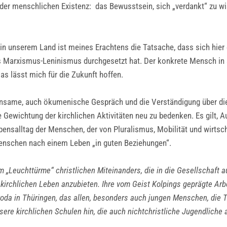
n der menschlichen Existenz: das Bewusstsein, sich „verdankt“ zu
 in unserem Land ist meines Erachtens die Tatsache, dass sich hier
es Marxismus-Leninismus durchgesetzt hat. Der konkrete Mensch in
as lässt mich für die Zukunft hoffen.
insame, auch ökumenische Gespräch und die Verständigung über die 
 die Gewichtung der kirchlichen Aktivitäten neu zu bedenken. Es gil
ensalltag der Menschen, der von Pluralismus, Mobilität und wirtsch
Menschen nach einem Leben „in guten Beziehungen“.
m „Leuchttürme“ christlichen Miteinanders, die in die Gesellschaft a
kirchlichen Leben anzubieten. Ihre vom Geist Kolpings geprägte Arbe
roda in Thüringen, das allen, besonders auch jungen Menschen, die T
sere kirchlichen Schulen hin, die auch nichtchristliche Jugendliche