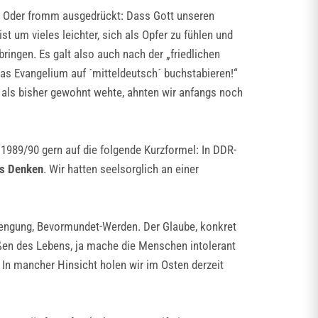
n. Oder fromm ausgedrückt: Dass Gott unseren
t um vieles leichter, sich als Opfer zu fühlen und
bringen. Es galt also auch nach der „friedlichen
as Evangelium auf ´mitteldeutsch´ buchstabieren!“
g als bisher gewohnt wehte, ahnten wir anfangs noch
 1989/90 gern auf die folgende Kurzformel: In DDR-
as Denken
. Wir hatten seelsorglich an einer
inengung, Bevormundet-Werden. Der Glaube, konkret
eßen des Lebens, ja mache die Menschen intolerant
 In mancher Hinsicht holen wir im Osten derzeit