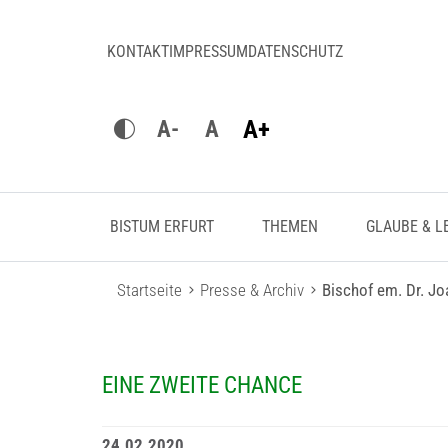
KONTAKT
IMPRESSUM
DATENSCHUTZ
A+
A-
A
BISTUM ERFURT
THEMEN
GLAUBE & L
Startseite
Presse & Archiv
Bischof em. Dr. J
EINE ZWEITE CHANCE
24.02.2020