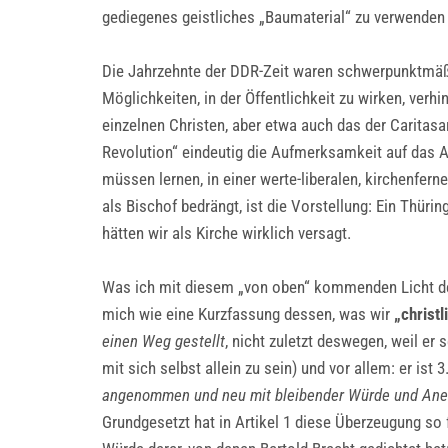
gediegenes geistliches „Baumaterial“ zu verwenden un
Die Jahrzehnte der DDR-Zeit waren schwerpunktmäßi
Möglichkeiten, in der Öffentlichkeit zu wirken, ver
einzelnen Christen, aber etwa auch das der Caritasar
Revolution“ eindeutig die Aufmerksamkeit auf das 
müssen lernen, in einer werte-liberalen, kirchenfer
als Bischof bedrängt, ist die Vorstellung: Ein Thür
hätten wir als Kirche wirklich versagt.
Was ich mit diesem „von oben“ kommenden Licht d
mich wie eine Kurzfassung dessen, was wir
„christ
einen Weg gestellt
, nicht zuletzt deswegen, weil er s
mit sich selbst allein zu sein) und vor allem: er is
angenommen und neu mit bleibender Würde und Ane
Grundgesetzt hat in Artikel 1 diese Überzeugung so