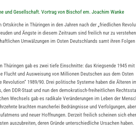
he und Gesellschaft. Vortrag von Bischof em. Joachim Wanke
 Ortskirche in Thüringen in den Jahren nach der „friedlichen Revolu
euden und Ängste in diesem Zeitraum sind freilich nur zu verstehen
lschaftlichen Umwälzungen im Osten Deutschlands samt ihren Folgen
in Thüringen gab es zwei tiefe Einschnitte: das Kriegsende 1945 mit
die Flucht und Ausweisung von Millionen Deutschen aus dem Osten
iche Revolution“ 1989/90. Drei politische Systeme haben die Älteren i
, den DDR-Staat und nun den demokratisch-freiheitlichen Rechtsst
schen Wechsels gab es radikale Veränderungen im Leben der Mens
ahrzehnte brachten mancherlei Bedrängnisse und Verfolgungen, abe
fatmens und neuer Hoffnungen. Derzeit freilich scheinen sich ehe
sten auszubreiten, deren Gründe unterschiedliche Ursachen haben.