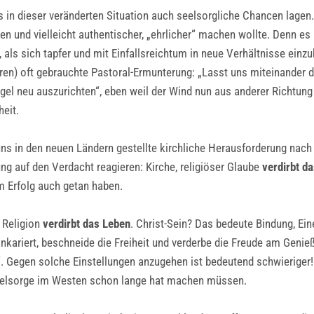
s in dieser veränderten Situation auch seelsorgliche Chancen lage
n und vielleicht authentischer, „ehrlicher“ machen wollte. Denn es is
 als sich tapfer und mit Einfallsreichtum in neue Verhältnisse einzu
en) oft gebrauchte Pastoral-Ermunterung: „Lasst uns miteinander d
egel neu auszurichten“, eben weil der Wind nun aus anderer Richtun
heit.
uns in den neuen Ländern gestellte kirchliche Herausforderung nach
g auf den Verdacht reagieren: Kirche, religiöser Glaube
verdirbt d
m Erfolg auch getan haben.
 Religion
verdirbt das Leben
. Christ-Sein? Das bedeute Bindung, E
inkariert, beschneide die Freiheit und verderbe die Freude am Geni
“. Gegen solche Einstellungen anzugehen ist bedeutend schwieriger!
Seelsorge im Westen schon lange hat machen müssen.