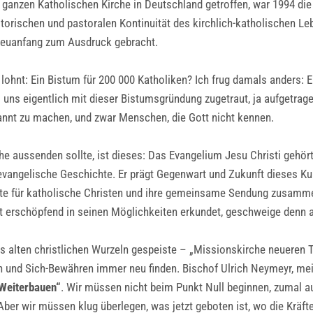
er ganzen Katholischen Kirche in Deutschland getroffen, war 1994 di
istorischen und pastoralen Kontinuität des kirchlich-katholischen L
 Neuanfang zum Ausdruck gebracht.
lohnt: Ein Bistum für 200 000 Katholiken? Ich frug damals anders: E
s uns eigentlich mit dieser Bistumsgründung zugetraut, ja aufgetr
annt zu machen, und zwar Menschen, die Gott nicht kennen.
he aussenden sollte, ist dieses: Das Evangelium Jesu Christi gehört
h evangelische Geschichte. Er prägt Gegenwart und Zukunft dieses Ku
eute für katholische Christen und ihre gemeinsame Sendung zusamm
ht erschöpfend in seinen Möglichkeiten erkundet, geschweige denn 
s alten christlichen Wurzeln gespeiste – „Missionskirche neueren Ty
und Sich-Bewähren immer neu finden. Bischof Ulrich Neymeyr, mein
Weiterbauen“
. Wir müssen nicht beim Punkt Null beginnen, zumal au
er wir müssen klug überlegen, was jetzt geboten ist, wo die Kräfte