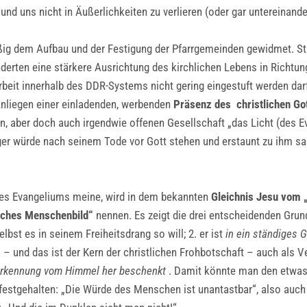
d uns nicht in Äußerlichkeiten zu verlieren (oder gar untereinander
g dem Aufbau und der Festigung der Pfarrgemeinden gewidmet. Staa
hinderten eine stärkere Ausrichtung des kirchlichen Lebens in Richtu
beit innerhalb des DDR-Systems nicht gering eingestuft werden darf.
Anliegen einer einladenden, werbenden
Präsenz des christlichen Got
nen, aber doch auch irgendwie offenen Gesellschaft „das Licht (des 
inger würde nach seinem Tode vor Gott stehen und erstaunt zu ihm sa
es Evangeliums meine, wird in dem bekannten
Gleichnis Jesu vom 
liches Menschenbild“
nennen. Es zeigt die drei entscheidenden Gru
elbst es in seinem Freiheitsdrang so will; 2. er ist
in ein ständiges 
t 3. – und das ist der Kern der christlichen Frohbotschaft – auch als
rkennung vom Himmel her beschenkt
. Damit könnte man den etwas 
 festgehalten: „Die Würde des Menschen ist unantastbar“, also auch