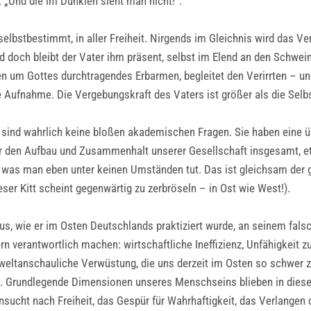
: „Und die im Dunklen sieht man nicht!“.
lbstbestimmt, in aller Freiheit. Nirgends im Gleichnis wird das Ve
d doch bleibt der Vater ihm präsent, selbst im Elend an den Schwei
en um Gottes durchtragendes Erbarmen, begleitet den Verirrten – und
Aufnahme. Die Vergebungskraft des Vaters ist größer als die Se
ind wahrlich keine bloßen akademischen Fragen. Sie haben eine übe
ür den Aufbau und Zusammenhalt unserer Gesellschaft insgesamt,
was man eben unter keinen Umständen tut. Das ist gleichsam der gei
ser Kitt scheint gegenwärtig zu zerbröseln – in Ost wie West!).
mus, wie er im Osten Deutschlands praktiziert wurde, an seinem fal
 verantwortlich machen: wirtschaftliche Ineffizienz, Unfähigkeit zu
g-weltanschauliche Verwüstung, die uns derzeit im Osten so schwer 
d. Grundlegende Dimensionen unseres Menschseins blieben in dies
nsucht nach Freiheit, das Gespür für Wahrhaftigkeit, das Verlangen