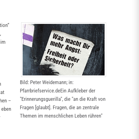
tion“
,
 im
Bild: Peter Weidemann; in:
m
Pfarrbriefservice.deEin Aufkleber der
aat
"Erinnerungsguerilla", die "an die Kraft von
chen –
Fragen [glaubt]. Fragen, die an zentrale
r eben
Themen im menschlichen Leben rühren"
r