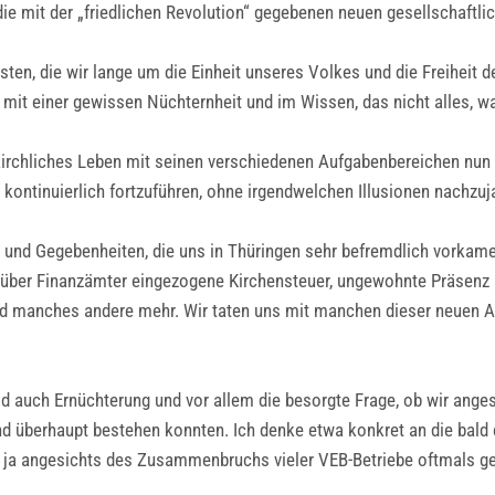
 die mit der „friedlichen Revolution“ gegebenen neuen gesellschaftl
ten, die wir lange um die Einheit unseres Volkes und die Freiheit d
mit einer gewissen Nüchternheit und im Wissen, das nicht alles, 
irchliches Leben mit seinen verschiedenen Aufgabenbereichen nun 
t kontinuierlich fortzuführen, ohne irgendwelchen Illusionen nachzuj
und Gegebenheiten, die uns in Thüringen sehr befremdlich vorkamen
en, über Finanzämter eingezogene Kirchensteuer, ungewohnte Präsenz
und manches andere mehr. Wir taten uns mit manchen dieser neuen Ar
 auch Ernüchterung und vor allem die besorgte Frage, ob wir anges
and überhaupt bestehen konnten. Ich denke etwa konkret an die bal
ja angesichts des Zusammenbruchs vieler VEB-Betriebe oftmals ge