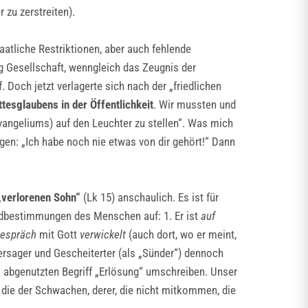
 zu zerstreiten).
tliche Restriktionen, aber auch fehlende
ng Gesellschaft, wenngleich das Zeugnis der
 Doch jetzt verlagerte sich nach der „friedlichen
tesglaubens in der Öffentlichkeit
. Wir mussten und
Evangeliums) auf den Leuchter zu stellen“. Was mich
gen: „Ich habe noch nie etwas von dir gehört!“ Dann
„verlorenen Sohn“
(Lk 15) anschaulich. Es ist für
ndbestimmungen des Menschen auf: 1. Er ist
auf
Gespräch
mit Gott
verwickelt
(auch dort, wo er meint,
 Versager und Gescheiterter (als „Sünder“) dennoch
abgenutzten Begriff „Erlösung“ umschreiben. Unser
 die der Schwachen, derer, die nicht mitkommen, die