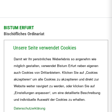
BISTUM ERFURT
Bischöfliches Ordinariat
Herrmannsplatz 9, 99084 Erfurt
Unsere Seite verwendet Cookies
Telefon
+49 361 6572-0
Damit wir Ihr persönliches Weberlebnis so angenehm wie
Fax
+49 361 6572-444
möglich gestalten, verwendet Bistum Erfurt neben eigenen
E-Mail
ordinariat
@
Bistum-Erfurt.de
auch Cookies von Drittanbietern. Klicken Sie auf „Cookies
akzeptieren“ um alle Cookies zu akzeptieren und direkt zur
Website weiter navigiert zu werden, oder klicken Sie auf
„Einstellungen anpassen“, um eine detaillierte Beschreibung
und individuelle Auswahl der Cookies zu erhalten.
Datenschutzerklärung