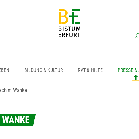
EBEN
BILDUNG & KULTUR
RAT & HILFE
PRESSE &
oachim Wanke
M WANKE