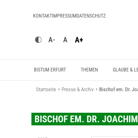
KONTAKT
IMPRESSUM
DATENSCHUTZ
A+
A-
A
BISTUM ERFURT
THEMEN
GLAUBE & L
Startseite
Presse & Archiv
Bischof em. Dr. J
BISCHOF EM. DR. JOACHI