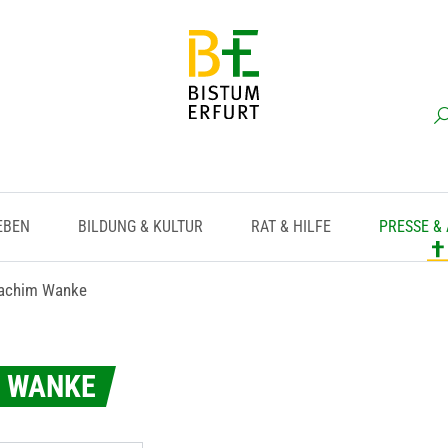
EBEN
BILDUNG & KULTUR
RAT & HILFE
PRESSE &
oachim Wanke
M WANKE