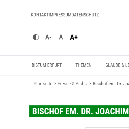
KONTAKT
IMPRESSUM
DATENSCHUTZ
A+
A-
A
BISTUM ERFURT
THEMEN
GLAUBE & L
Startseite
Presse & Archiv
Bischof em. Dr. J
BISCHOF EM. DR. JOACHI