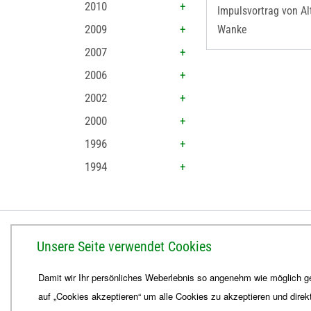
2010
Impulsvortrag von A
2009
Wanke
2007
2006
2002
2000
1996
1994
BISTUM ERFURT
Unsere Seite verwendet Cookies
Bischöfliches Ordinariat
Damit wir Ihr persönliches Weberlebnis so angenehm wie möglich ge
Herrmannsplatz 9, 99084 Erfurt
auf „Cookies akzeptieren“ um alle Cookies zu akzeptieren und direk
Telefon
+49 361 6572-0
Fax
+49 361 6572-444