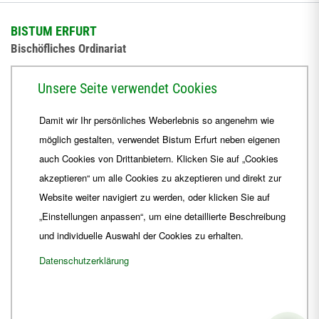
BISTUM ERFURT
Bischöfliches Ordinariat
Herrmannsplatz 9, 99084 Erfurt
Unsere Seite verwendet Cookies
Telefon
+49 361 6572-0
Damit wir Ihr persönliches Weberlebnis so angenehm wie
Fax
+49 361 6572-444
möglich gestalten, verwendet Bistum Erfurt neben eigenen
E-Mail
ordinariat
@
Bistum-Erfurt.de
auch Cookies von Drittanbietern. Klicken Sie auf „Cookies
akzeptieren“ um alle Cookies zu akzeptieren und direkt zur
Website weiter navigiert zu werden, oder klicken Sie auf
„Einstellungen anpassen“, um eine detaillierte Beschreibung
und individuelle Auswahl der Cookies zu erhalten.
Datenschutzerklärung