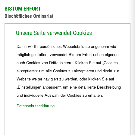
BISTUM ERFURT
Bischöfliches Ordinariat
Herrmannsplatz 9, 99084 Erfurt
Unsere Seite verwendet Cookies
Telefon
+49 361 6572-0
Damit wir Ihr persönliches Weberlebnis so angenehm wie
Fax
+49 361 6572-444
möglich gestalten, verwendet Bistum Erfurt neben eigenen
E-Mail
ordinariat
@
Bistum-Erfurt.de
auch Cookies von Drittanbietern. Klicken Sie auf „Cookies
akzeptieren“ um alle Cookies zu akzeptieren und direkt zur
Website weiter navigiert zu werden, oder klicken Sie auf
„Einstellungen anpassen“, um eine detaillierte Beschreibung
und individuelle Auswahl der Cookies zu erhalten.
Datenschutzerklärung