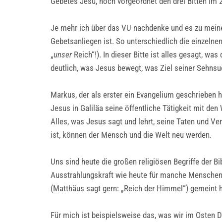
Gebetes Jesu, noch vorgeordnet den drei Bitten im 
Je mehr ich über das VU nachdenke und es zu meine
Gebetsanliegen ist. So unterschiedlich die einzelnen
„
unser
Reich“!). In dieser Bitte ist alles gesagt, w
deutlich, was Jesus bewegt, was Ziel seiner Sehnsuc
Markus, der als erster ein Evangelium geschrieben 
Jesus in Galiläa seine öffentliche Tätigkeit mit den 
Alles, was Jesus sagt und lehrt, seine Taten und V
ist, können der Mensch und die Welt neu werden.
Uns sind heute die großen religiösen Begriffe der 
Ausstrahlungskraft wie heute für manche Menschen 
(Matthäus sagt gern: „Reich der Himmel“) gemeint h
Für mich ist beispielsweise das, was wir im Osten 