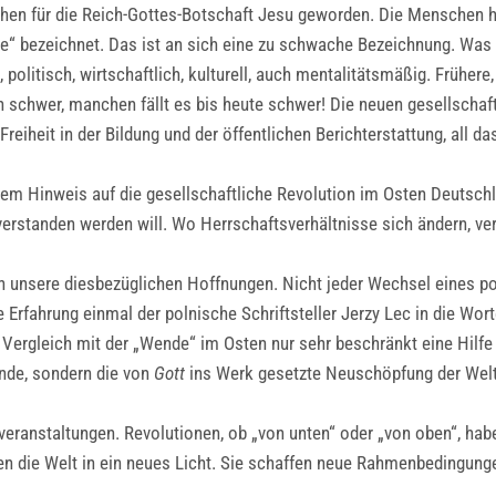
ehen für die Reich-Gottes-Botschaft Jesu geworden. Die Menschen 
e“ bezeichnet. Das ist an sich eine zu schwache Bezeichnung. Wa
, politisch, wirtschaftlich, kulturell, auch mentalitätsmäßig. Früh
schwer, manchen fällt es bis heute schwer! Die neuen gesellschaft
eiheit in der Bildung und der öffentlichen Berichterstattung, all da
m Hinweis auf die gesellschaftliche Revolution im Osten Deutschla
verstanden werden will. Wo Herrschaftsverhältnisse sich ändern, ve
h unsere diesbezüglichen Hoffnungen. Nicht jeder Wechsel eines po
 Erfahrung einmal der polnische Schriftsteller Jerzy Lec in die Wo
er Vergleich mit der „Wende“ im Osten nur sehr beschränkt eine Hil
nde, sondern die von
Gott
ins Werk gesetzte Neuschöpfung der Wel
ranstaltungen. Revolutionen, ob „von unten“ oder „von oben“, haben
uchen die Welt in ein neues Licht. Sie schaffen neue Rahmenbedingu