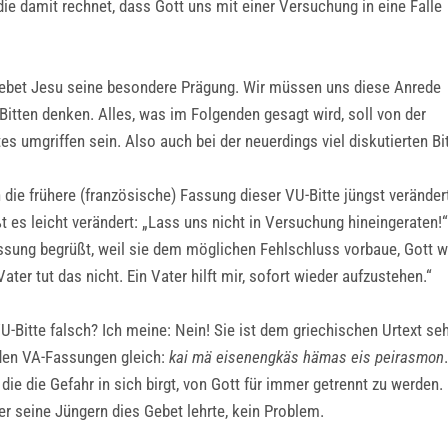
ie damit rechnet, dass Gott uns mit einer Versuchung in eine Falle
Gebet Jesu seine besondere Prägung. Wir müssen uns diese Anrede
-Bitten denken. Alles, was im Folgenden gesagt wird, soll von der
umgriffen sein. Also auch bei der neuerdings viel diskutierten Bitte
die frühere (französische) Fassung dieser VU-Bitte jüngst verändert
t es leicht verändert: „Lass uns nicht in Versuchung hineingeraten!“
assung begrüßt, weil sie dem möglichen Fehlschluss vorbaue, Gott w
ater tut das nicht. Ein Vater hilft mir, sofort wieder aufzustehen.“
-Bitte falsch? Ich meine: Nein! Sie ist dem griechischen Urtext se
iden VA-Fassungen gleich:
kai mä eisenengkäs hämas eis peirasmon
n, die die Gefahr in sich birgt, von Gott für immer getrennt zu werde
er seine Jüngern dies Gebet lehrte, kein Problem.