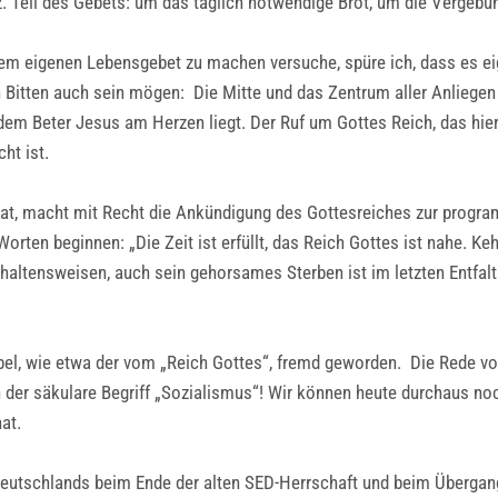
2. Teil des Gebets: um das täglich notwendige Brot, um die Vergebu
m eigenen Lebensgebet zu machen versuche, spüre ich, dass es ei
 Bitten auch sein mögen: Die Mitte und das Zentrum aller Anliegen i
as dem Beter Jesus am Herzen liegt. Der Ruf um Gottes Reich, das hi
ht ist.
hat, macht mit Recht die Ankündigung des Gottesreiches zur progra
Worten beginnen: „Die Zeit ist erfüllt, das Reich Gottes ist nahe. K
erhaltensweisen, auch sein gehorsames Sterben ist im letzten Entf
Bibel, wie etwa der vom „Reich Gottes“, fremd geworden. Die Rede v
der säkulare Begriff „Sozialismus“! Wir können heute durchaus no
at.
Deutschlands beim Ende der alten SED-Herrschaft und beim Übergang 