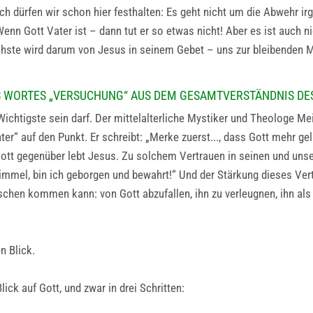
h dürfen wir schon hier festhalten: Es geht nicht um die Abwehr ir
: Wenn Gott Vater ist – dann tut er so etwas nicht! Aber es ist auch
chste wird darum von Jesus in seinem Gebet – uns zur bleibenden 
 WORTES „VERSUCHUNG“ AUS DEM GESAMTVERSTÄNDNIS DE
ichtigste sein darf. Der mittelalterliche Mystiker und Theologe Meis
 auf den Punkt. Er schreibt: „Merke zuerst..., dass Gott mehr gelie
g Gott gegenüber lebt Jesus. Zu solchem Vertrauen in seinen und un
el, bin ich geborgen und bewahrt!“ Und der Stärkung dieses Vert
schen kommen kann: von Gott abzufallen, ihn zu verleugnen, ihn als 
n Blick.
lick auf Gott, und zwar in drei Schritten: