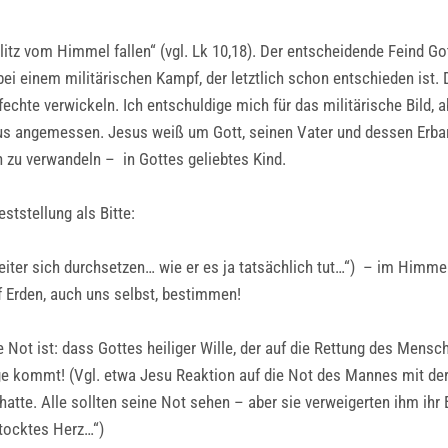
itz vom Himmel fallen“ (vgl. Lk 10,18). Der entscheidende Feind Go
i einem militärischen Kampf, der letztlich schon entschieden ist. D
hte verwickeln. Ich entschuldige mich für das militärische Bild, 
us angemessen. Jesus weiß um Gott, seinen Vater und dessen Erbar
ch zu verwandeln – in Gottes geliebtes Kind.
ststellung als Bitte:
eiter sich durchsetzen… wie er es ja tatsächlich tut…“) – im Himme
f Erden, auch uns selbst, bestimmen!
eine Not ist: dass Gottes heiliger Wille, der auf die Rettung des Men
e kommt! (Vgl. etwa Jesu Reaktion auf die Not des Mannes mit der
atte. Alle sollten seine Not sehen – aber sie verweigerten ihm ihr
stocktes Herz…“)