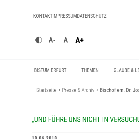
KONTAKT
IMPRESSUM
DATENSCHUTZ
A+
A-
A
BISTUM ERFURT
THEMEN
GLAUBE & L
Startseite
Presse & Archiv
Bischof em. Dr. J
„UND FÜHRE UNS NICHT IN VERSUCH
18.06.2018