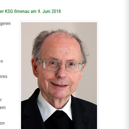
der KSG Ilmenau am 9. Juni 2018
ngeren
su
eres
r
 dem
von