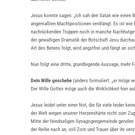
Jesus konnte sagen: „Ich sah den Satan wie einen Bl
angemaßten Machtpositionen verdrängt. Es ist wie be
nachrückenden Truppen noch in manche Nachhutgefec
der gewaltigen Dramatik der Botschaft Jesu durcha
Art des Betens folgt, wird angstfrei und fängt an si
Nun folgt eine dritte, grundlegende Aussage, mehr Fe
Dein Wille geschehe
(anders formuliert: „er möge w
Der Wille Gottes möge auch die Wirklichkeit hier au
Jesus leidet unter einer Not, die für viele leider k
der Welt wegen unserer Herzenshärte nicht zum Zug
Mitte der feindseligen Synagogengemeinde gerufen h
der Reihe nach an, voll Zorn und Trauer über ihr ver