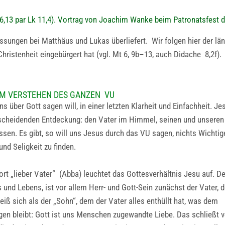
 6,13 par Lk 11,4). Vortrag von Joachim Wanke beim Patronatsfest 
assungen bei Matthäus und Lukas überliefert. Wir folgen hier der lä
hristenheit eingebürgert hat (vgl. Mt 6, 9b–13, auch Didache 8,2f).
ZUM VERSTEHEN DES GANZEN VU
s über Gott sagen will, in einer letzten Klarheit und Einfachheit. Je
tscheidenden Entdeckung: den Vater im Himmel, seinen und unseren
assen. Es gibt, so will uns Jesus durch das VU sagen, nichts Wichtig
und Seligkeit zu finden.
ort „lieber Vater“ (Abba) leuchtet das Gottesverhältnis Jesu auf. De
s und Lebens, ist vor allem Herr- und Gott-Sein zunächst der Vater,
eiß sich als der „Sohn“, dem der Vater alles enthüllt hat, was dem
en bleibt: Gott ist uns Menschen zugewandte Liebe. Das schließt 