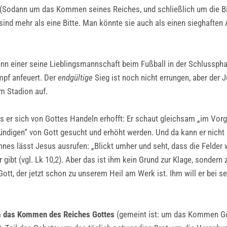
 (Sodann um das Kommen seines Reiches, und schließlich um die Bit
sind mehr als eine Bitte. Man könnte sie auch als einen sieghaften 
n einer seine Lieblingsmannschaft beim Fußball in der Schlusspha
mpf anfeuert. Der
endgültige
Sieg ist noch nicht errungen, aber der 
im Stadion auf.
as er sich von Gottes Handeln erhofft: Er schaut gleichsam „im Vorg
mündigen“ von Gott gesucht und erhöht werden. Und da kann er nicht 
 lässt Jesus ausrufen: „Blickt umher und seht, dass die Felder weiß
r gibt (vgl. Lk 10,2). Aber das ist ihm kein Grund zur Klage, sonde
Gott, der jetzt schon zu unserem Heil am Werk ist. Ihm will er bei se
m
das Kommen des Reiches Gottes
(gemeint ist: um das Kommen Got