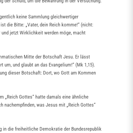
ng der Schuld, um die Bewahrung in der Versuchung.
gentlich keine Sammlung gleichwertiger
st die Bitte: „Vater, dein Reich komme!“ (nicht:
er und jetzt Wirklichkeit werden möge, macht
mmatischen Mitte der Botschaft Jesu. Er lässt
ehrt um, und glaubt an das Evangelium!“ (Mk 1,15).
altung dieser Botschaft: Dort, wo Gott am Kommen
om „Reich Gottes“ hatte damals eine ähnliche
ch nachempfinden, was Jesus mit „Reich Gottes“
in die freiheitliche Demokratie der Bundesrepublik