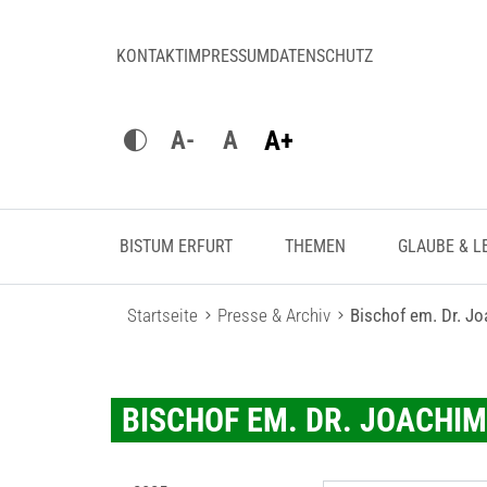
KONTAKT
IMPRESSUM
DATENSCHUTZ
A+
A-
A
BISTUM ERFURT
THEMEN
GLAUBE & L
Startseite
Presse & Archiv
Bischof em. Dr. J
BISCHOF EM. DR. JOACHI