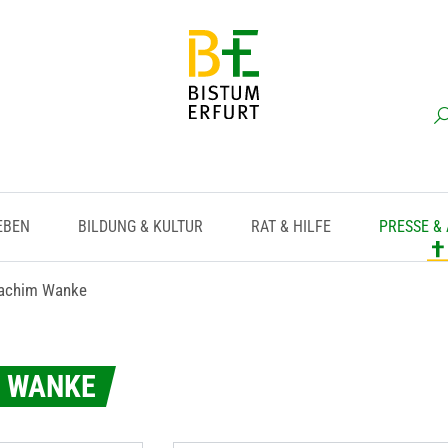
EBEN
BILDUNG & KULTUR
RAT & HILFE
PRESSE &
oachim Wanke
M WANKE