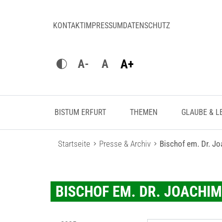
KONTAKT
IMPRESSUM
DATENSCHUTZ
A+
A-
A
BISTUM ERFURT
THEMEN
GLAUBE & L
Startseite
Presse & Archiv
Bischof em. Dr. J
BISCHOF EM. DR. JOACHI