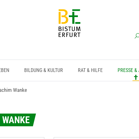
EBEN
BILDUNG & KULTUR
RAT & HILFE
PRESSE &
oachim Wanke
M WANKE