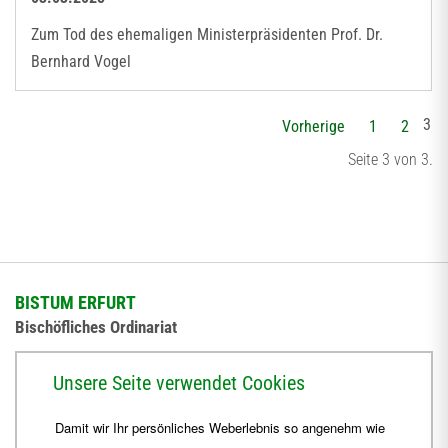
Zum Tod des ehemaligen Ministerpräsidenten Prof. Dr.
Bernhard Vogel
3
Vorherige
1
2
Seite 3 von 3.
BISTUM ERFURT
Bischöfliches Ordinariat
Herrmannsplatz 9, 99084 Erfurt
Unsere Seite verwendet Cookies
Telefon
+49 361 6572-0
Damit wir Ihr persönliches Weberlebnis so angenehm wie
Fax
+49 361 6572-444