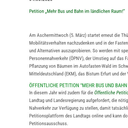
Petition „Mehr Bus und Bahn im ländlichen Raum!“
Am Aschermittwoch (5. März) startet erneut die Thür
Mobilitätsverhalten nachzudenken und in der Fastenz
und Alternativen auszuprobieren. So werden mit spe
Personennahverkehr (ÖPNV), der Umstieg auf das Fah
Pflanzung von Bäumen im Autofasten-Wald im Schwarza
Mitteldeutschland (EKM), das Bistum Erfurt und der
ÖFFENTLICHE PETITION “MEHR BUS UND BAHN
In diesem Jahr wird zudem für die
Öffentliche Petit
Landtag und Landesregierung aufgefordert, die nötige
Nahverkehr zur Verfügung zu stellen, damit tatsäch
Petitionsplattform des Landtags online und kann d
Petitionsausschuss.