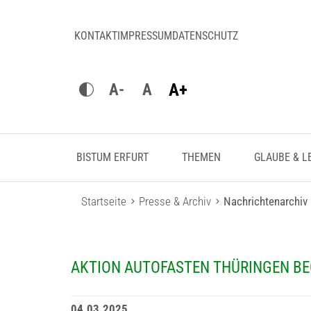
KONTAKT
IMPRESSUM
DATENSCHUTZ
A+
A-
A
BISTUM ERFURT
THEMEN
GLAUBE & L
Startseite
Presse & Archiv
Nachrichtenarchiv
AKTION AUTOFASTEN THÜRINGEN B
04.03.2025