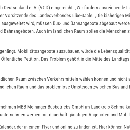
b Deutschland e. V. (VCD) eingereicht. „Wir fordern ausreichende L
r Vorsitzende des Landesverbandes Elbe-Saale. „Die bisherigen Mitt
t ausgeweitet wird, müssen Bus- und Bahnangebote abgebaut werden
 und Bahnangeboten. Auch im ländlichen Raum sollen die Menschen 
gehängt. Mobilitätsangebote auszubauen, würde die Lebensqualität
 Öffentliche Petition. Das Problem gehört in die Mitte des Landtags
ändlichen Raum zwischen Verkehrsmitteln wählen können und nicht a
ländlichen Raum und das problemlose Umsteigen zwischen Bus und 
nternehmen MBB Meininger Busbetriebs GmbH im Landkreis Schmalka
sunternehmen werben mit dauerhaft günstigen Angeboten und Mobil
lender, der in einem Flyer und online zu finden ist. Hier können Nu