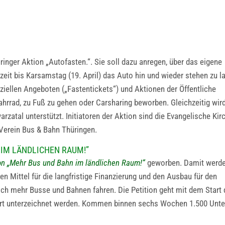
inger Aktion „Autofasten.“. Sie soll dazu anregen, über das eigene
eit bis Karsamstag (19. April) das Auto hin und wieder stehen zu l
ziellen Angeboten („Fastentickets“) und Aktionen der Öffentliche
rrad, zu Fuß zu gehen oder Carsharing beworben. Gleichzeitig wird
tal unterstützt. Initiatoren der Aktion sind die Evangelische Kirc
 Verein Bus & Bahn Thüringen.
 IM LÄNDLICHEN RAUM!”
ion „Mehr Bus und Bahn im ländlichen Raum!“
geworben. Damit werd
n Mittel für die langfristige Finanzierung und den Ausbau für den
lich mehr Busse und Bahnen fahren. Die Petition geht mit dem Star
ort unterzeichnet werden. Kommen binnen sechs Wochen 1.500 Unte