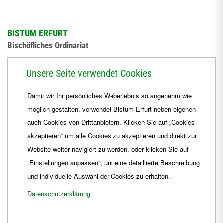
BISTUM ERFURT
Bischöfliches Ordinariat
Herrmannsplatz 9, 99084 Erfurt
Unsere Seite verwendet Cookies
Telefon
+49 361 6572-0
Damit wir Ihr persönliches Weberlebnis so angenehm wie
Fax
+49 361 6572-444
möglich gestalten, verwendet Bistum Erfurt neben eigenen
E-Mail
ordinariat
@
Bistum-Erfurt.de
auch Cookies von Drittanbietern. Klicken Sie auf „Cookies
akzeptieren“ um alle Cookies zu akzeptieren und direkt zur
Website weiter navigiert zu werden, oder klicken Sie auf
„Einstellungen anpassen“, um eine detaillierte Beschreibung
und individuelle Auswahl der Cookies zu erhalten.
Datenschutzerklärung