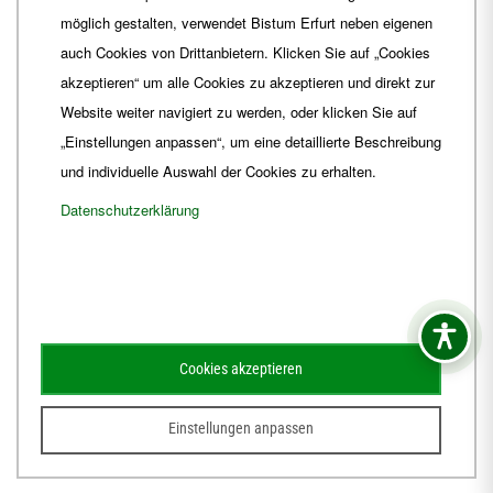
Fax
+49 361 6572-444
möglich gestalten, verwendet Bistum Erfurt neben eigenen
E-Mail
ordinariat
@
Bistum-Erfurt.de
auch Cookies von Drittanbietern. Klicken Sie auf „Cookies
akzeptieren“ um alle Cookies zu akzeptieren und direkt zur
Website weiter navigiert zu werden, oder klicken Sie auf
„Einstellungen anpassen“, um eine detaillierte Beschreibung
und individuelle Auswahl der Cookies zu erhalten.
Datenschutzerklärung
Impressum
Barrierefreiheit
Kontakt
Cookies akzeptieren
Schematismus
Amtsblatt
Einstellungen anpassen
© 2026
Webdesign für Jena von der DATA HORIZON Digitalagentur