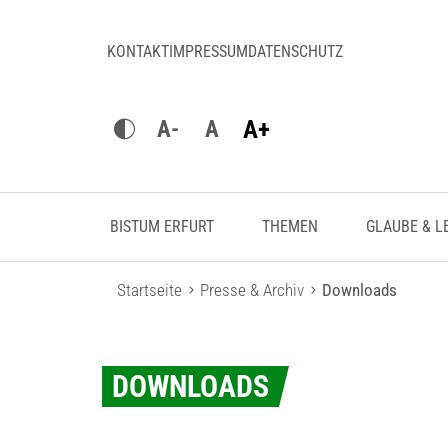
KONTAKT
IMPRESSUM
DATENSCHUTZ
A+
A-
A
BISTUM ERFURT
THEMEN
GLAUBE & L
Startseite
Presse & Archiv
Downloads
DOWNLOADS