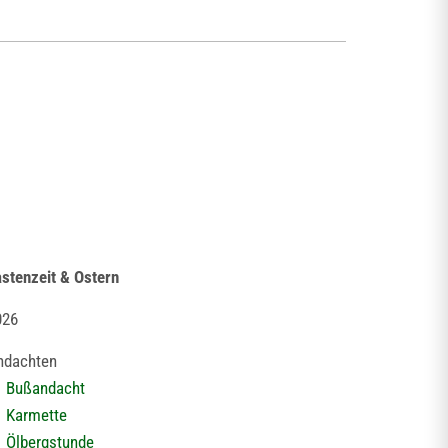
stenzeit & Ostern
026
ndachten
Bußandacht
Karmette
Ölbergstunde