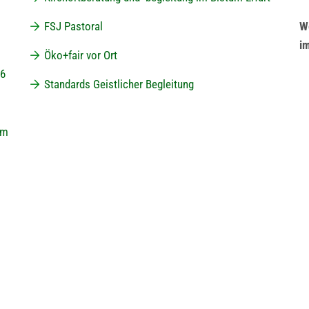
FSJ Pastoral
We
i
Öko+fair vor Ort
26
Standards Geistlicher Begleitung
um