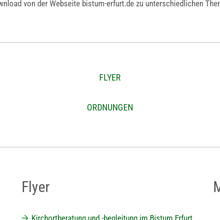
ownload von der Webseite bistum-erfurt.de zu unterschiedlichen The
FLYER
ORDNUNGEN
Flyer
M
Kirchortberatung und -begleitung im Bistum Erfurt