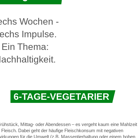
echs Wochen -
echs Impulse.
Ein Thema:
achhaltigkeit.
6-TAGE-VEGETARIER
rühstück, Mittag- oder Abendessen – es vergeht kaum eine Mahlzeit
 Fleisch. Dabei geht der häufige Fleischkonsum mit negativen
irkungen für die Umwelt (z.B. Massentierhaltung oder einem hohen