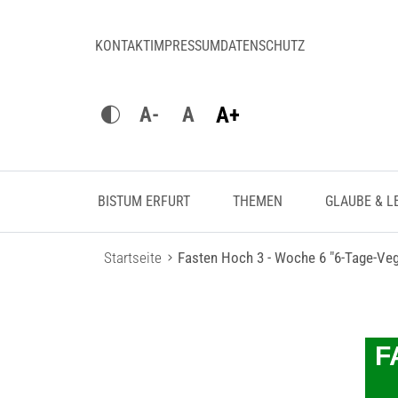
KONTAKT
IMPRESSUM
DATENSCHUTZ
A+
A-
A
BISTUM ERFURT
THEMEN
GLAUBE & L
Startseite
Fasten Hoch 3 - Woche 6 "6-Tage-Veg
F