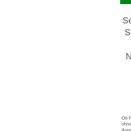
S
S
N
Ob F
ohne
Ausw