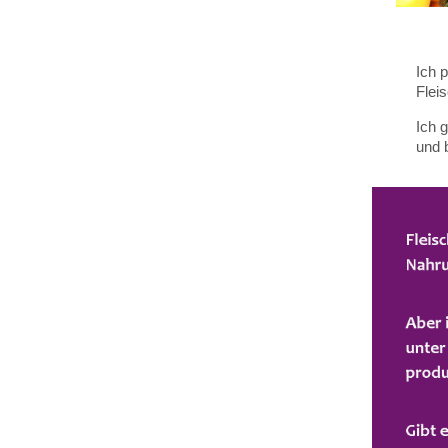
Ich 
Fleis
Ich 
und 