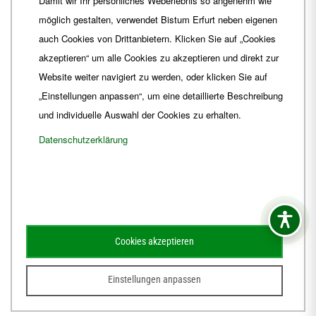
Damit wir Ihr persönliches Weberlebnis so angenehm wie
Fax
+49 361 6572-444
möglich gestalten, verwendet Bistum Erfurt neben eigenen
E-Mail
ordinariat
@
Bistum-Erfurt.de
auch Cookies von Drittanbietern. Klicken Sie auf „Cookies
akzeptieren“ um alle Cookies zu akzeptieren und direkt zur
Website weiter navigiert zu werden, oder klicken Sie auf
„Einstellungen anpassen“, um eine detaillierte Beschreibung
und individuelle Auswahl der Cookies zu erhalten.
Datenschutzerklärung
Impressum
Barrierefreiheit
Kontakt
Cookies akzeptieren
Schematismus
Amtsblatt
Einstellungen anpassen
© 2026
Webdesign für Jena von der DATA HORIZON Digitalagentur