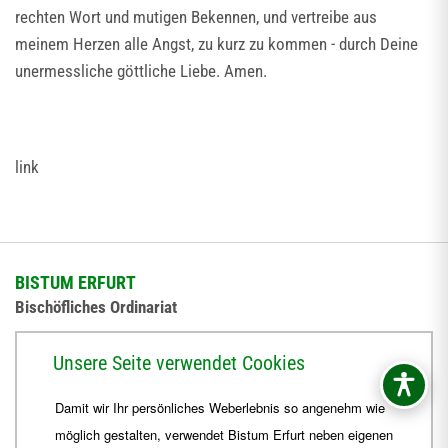
rechten Wort und mutigen Bekennen, und vertreibe aus
meinem Herzen alle Angst, zu kurz zu kommen - durch Deine
unermessliche göttliche Liebe. Amen.
link
BISTUM ERFURT
Bischöfliches Ordinariat
Herrmannsplatz 9, 99084 Erfurt
Unsere Seite verwendet Cookies
Telefon
+49 361 6572-0
Damit wir Ihr persönliches Weberlebnis so angenehm wie
Fax
+49 361 6572-444
möglich gestalten, verwendet Bistum Erfurt neben eigenen
E-Mail
ordinariat
@
Bistum-Erfurt.de