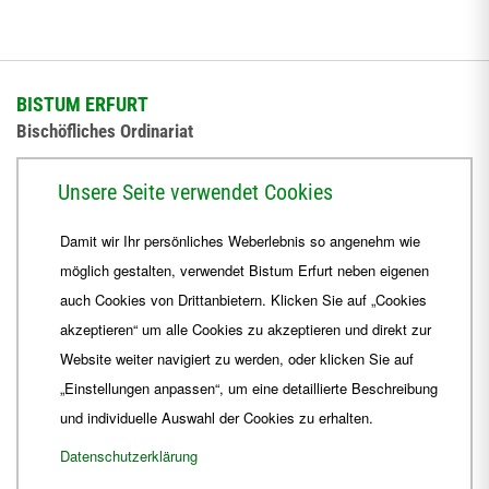
BISTUM ERFURT
Bischöfliches Ordinariat
Herrmannsplatz 9, 99084 Erfurt
Unsere Seite verwendet Cookies
Telefon
+49 361 6572-0
Damit wir Ihr persönliches Weberlebnis so angenehm wie
Fax
+49 361 6572-444
möglich gestalten, verwendet Bistum Erfurt neben eigenen
E-Mail
ordinariat
@
Bistum-Erfurt.de
auch Cookies von Drittanbietern. Klicken Sie auf „Cookies
akzeptieren“ um alle Cookies zu akzeptieren und direkt zur
Website weiter navigiert zu werden, oder klicken Sie auf
„Einstellungen anpassen“, um eine detaillierte Beschreibung
und individuelle Auswahl der Cookies zu erhalten.
Datenschutzerklärung