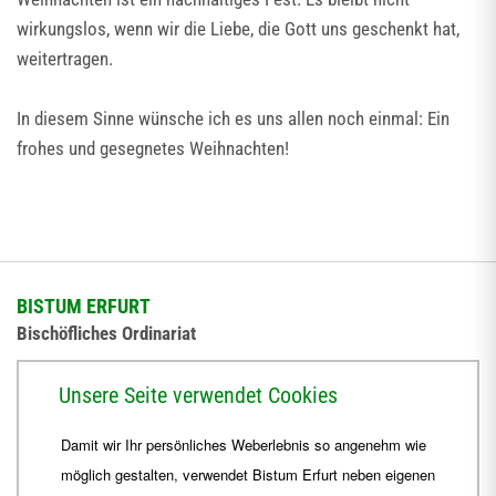
wirkungslos, wenn wir die Liebe, die Gott uns geschenkt hat,
weitertragen.
In diesem Sinne wünsche ich es uns allen noch einmal: Ein
frohes und gesegnetes Weihnachten!
BISTUM ERFURT
Bischöfliches Ordinariat
Herrmannsplatz 9, 99084 Erfurt
Unsere Seite verwendet Cookies
Telefon
+49 361 6572-0
Damit wir Ihr persönliches Weberlebnis so angenehm wie
Fax
+49 361 6572-444
möglich gestalten, verwendet Bistum Erfurt neben eigenen
E-Mail
ordinariat
@
Bistum-Erfurt.de