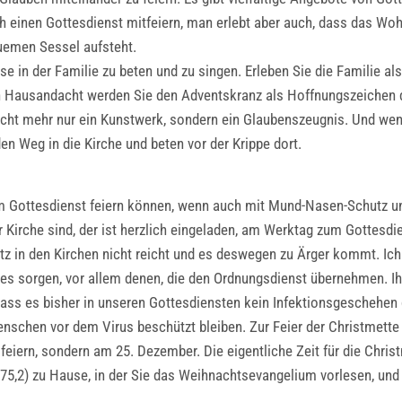
ch einen Gottesdienst mitfeiern, man erlebt aber auch, dass das W
emen Sessel aufsteht.
e in der Familie zu beten und zu singen. Erleben Sie die Familie a
 Hausandacht werden Sie den Adventskranz als Hoffnungszeichen dafü
nicht mehr nur ein Kunstwerk, sondern ein Glaubenszeugnis. Und we
n Weg in die Kirche und beten vor der Krippe dort.
m Gottesdienst feiern können, wenn auch mit Mund-Nasen-Schutz u
 Kirche sind, der ist herzlich eingeladen, am Werktag zum Gottesdi
tz in den Kirchen nicht reicht und es deswegen zu Ärger kommt. Ich
s sorgen, vor allem denen, die den Ordnungsdienst übernehmen. Ihn
ss es bisher in unseren Gottesdiensten kein Infektionsgeschehen 
enschen vor dem Virus beschützt bleiben. Zur Feier der Christmette 
iern, sondern am 25. Dezember. Die eigentliche Zeit für die Christ
75,2) zu Hause, in der Sie das Weihnachtsevangelium vorlesen, un