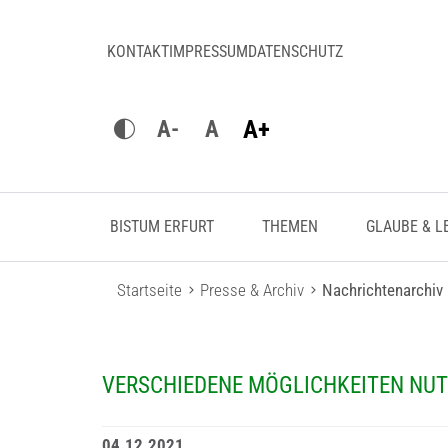
KONTAKT
IMPRESSUM
DATENSCHUTZ
A+
A-
A
BISTUM ERFURT
THEMEN
GLAUBE & L
Startseite
Presse & Archiv
Nachrichtenarchiv
VERSCHIEDENE MÖGLICHKEITEN NUT
04.12.2021