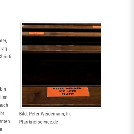
mer,
 Tag
hristi
bin
llen
auch
ahr
Bild: Peter Weidemann; In:
nnten
Pfarrbriefservice.de
ur