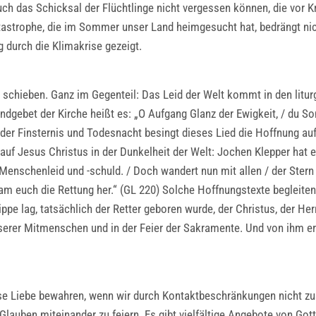
 auch das Schicksal der Flüchtlinge nicht vergessen können, die vor 
tastrophe, die im Sommer unser Land heimgesucht hat, bedrängt nic
 durch die Klimakrise gezeigt.
te schieben. Ganz im Gegenteil: Das Leid der Welt kommt in den lit
dgebet der Kirche heißt es: „O Aufgang Glanz der Ewigkeit, / du Son
 der Finsternis und Todesnacht besingt dieses Lied die Hoffnung auf
uf Jesus Christus in der Dunkelheit der Welt: Jochen Klepper hat e
enschenleid und -schuld. / Doch wandert nun mit allen / der Stern d
am euch die Rettung her.“ (GL 220) Solche Hoffnungstexte begleite
ippe lag, tatsächlich der Retter geboren wurde, der Christus, der He
serer Mitmenschen und in der Feier der Sakramente. Und von ihm erh
ese Liebe bewahren, wenn wir durch Kontaktbeschränkungen nicht 
Glauben miteinander zu feiern. Es gibt vielfältige Angebote von Go