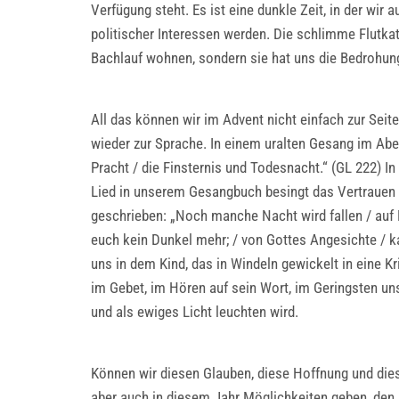
Verfügung steht. Es ist eine dunkle Zeit, in der wir
politischer Interessen werden. Die schlimme Flutka
Bachlauf wohnen, sondern sie hat uns die Bedrohung
All das können wir im Advent nicht einfach zur Sei
wieder zur Sprache. In einem uralten Gesang im Aben
Pracht / die Finsternis und Todesnacht.“ (GL 222) In
Lied in unserem Gesangbuch besingt das Vertrauen a
geschrieben: „Noch manche Nacht wird fallen / auf M
euch kein Dunkel mehr; / von Gottes Angesichte / k
uns in dem Kind, das in Windeln gewickelt in eine Kr
im Gebet, im Hören auf sein Wort, im Geringsten un
und als ewiges Licht leuchten wird.
Können wir diesen Glauben, diese Hoffnung und di
aber auch in diesem Jahr Möglichkeiten geben, den 