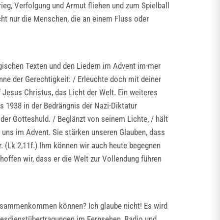
Krieg, Verfolgung und Armut fliehen und zum Spielball
ht nur die Menschen, die an einem Fluss oder
urgischen Texten und den Liedern im Advent im-mer
ne der Gerechtigkeit: / Erleuchte doch mit deiner
 Jesus Christus, das Licht der Welt. Ein weiteres
s 1938 in der Bedrängnis der Nazi-Diktatur
er Gotteshuld. / Beglänzt von seinem Lichte, / hält
n uns im Advent. Sie stärken unseren Glauben, dass
rr. (Lk 2,11f.) Ihm können wir auch heute begegnen
offen wir, dass er die Welt zur Vollendung führen
zusammenkommen können? Ich glaube nicht! Es wird
ttesdienstübertragungen im Fernsehen, Radio und