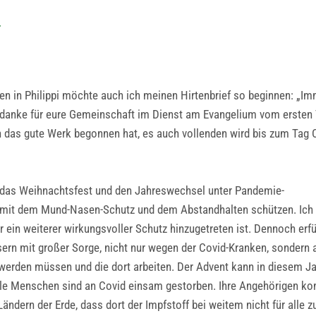
r
ten in Philippi möchte auch ich meinen Hirtenbrief so beginnen: „Im
Ich danke für eure Gemeinschaft im Dienst am Evangelium vom ersten
euch das gute Werk begonnen hat, es auch vollenden wird bis zum Tag C
, das Weihnachtsfest und den Jahreswechsel unter Pandemie-
mit dem Mund-Nasen-Schutz und dem Abstandhalten schützen. Ich 
 ein weiterer wirkungsvoller Schutz hinzugetreten ist. Dennoch erfü
ern mit großer Sorge, nicht nur wegen der Covid-Kranken, sondern 
t werden müssen und die dort arbeiten. Der Advent kann in diesem J
iele Menschen sind an Covid einsam gestorben. Ihre Angehörigen ko
ändern der Erde, dass dort der Impfstoff bei weitem nicht für alle z