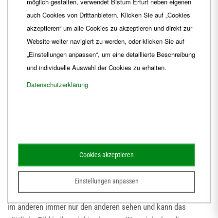
möglich gestalten, verwendet Bistum Erfurt neben eigenen
auch Cookies von Drittanbietern. Klicken Sie auf „Cookies
akzeptieren“ um alle Cookies zu akzeptieren und direkt zur
Papst Benedikt hat uns zum Elisabethjahr eine großartige
Website weiter navigiert zu werden, oder klicken Sie auf
Steilvorlage gegeben: seine Enzyklika DEUS CARITAS EST. Er
„Einstellungen anpassen“, um eine detaillierte Beschreibung
denkt dort über den engen Zusammenhang von Gottes- und
und individuelle Auswahl der Cookies zu erhalten.
Nächstenliebe nach, oder mit den Leitworten des
Datenschutzerklärung
Pastoraltages und des Caritastages ausgedrückt:
über den
Zusammenhang des Glaubens, der liebt ... und der Liebe, die
(Gott) verkündet.
Im Anschluss an den 1. Johannesbrief beschreibt der Papst
Cookies akzeptieren
die enge, gleichsam notwendige Wechselwirkung zwischen
Gottes- und Nächstenliebe, und fährt dann fort: "Wenn die
Einstellungen anpassen
Berührung in meinem Leben mit Gott ganz fehlt, dann kann ich
im anderen immer nur den anderen sehen und kann das