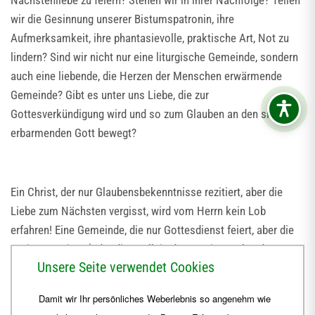
Nächstenliebe zu feiern? Stehen wir in ihrer Nachfolge? Teilen
wir die Gesinnung unserer Bistumspatronin, ihre
Aufmerksamkeit, ihre phantasievolle, praktische Art, Not zu
lindern? Sind wir nicht nur eine liturgische Gemeinde, sondern
auch eine liebende, die Herzen der Menschen erwärmende
Gemeinde? Gibt es unter uns Liebe, die zur
Gottesverkündigung wird und so zum Glauben an den sich
erbarmenden Gott bewegt?
Ein Christ, der nur Glaubensbekenntnisse rezitiert, aber die
Liebe zum Nächsten vergisst, wird vom Herrn kein Lob
erfahren! Eine Gemeinde, die nur Gottesdienst feiert, aber die
Caritas vergisst (oder diese allein dem Caritasverband
Unsere Seite verwendet Cookies
überlässt), vernachlässigt, was ihr eigentlich aufgetragen ist.
Wenn du Gott bekennen und lieben willst: "Geh hin - und handle
Damit wir Ihr persönliches Weberlebnis so angenehm wie
genauso!