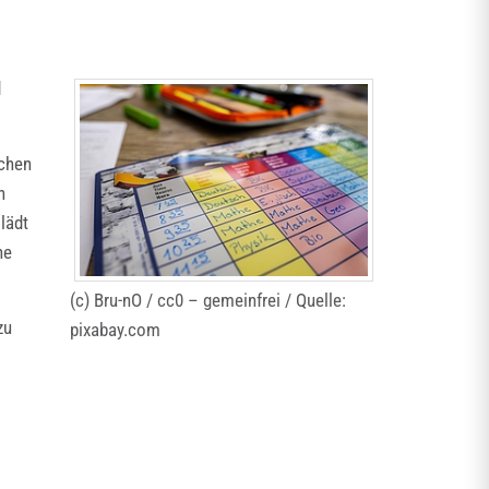
d
ichen
n
lädt
ne
(c) Bru-nO / cc0 – gemeinfrei / Quelle:
zu
pixabay.com