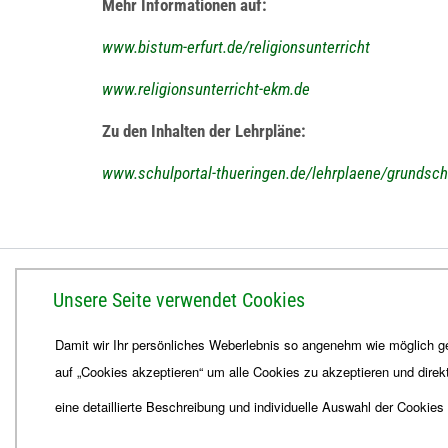
Mehr Informationen auf:
www.bistum-erfurt.de/religionsunterricht
www.religionsunterricht-ekm.de
Zu den Inhalten der Lehrpläne:
www.schulportal-thueringen.de/lehrplaene/grundsch
BISTUM ERFURT
Unsere Seite verwendet Cookies
Bischöfliches Ordinariat
Damit wir Ihr persönliches Weberlebnis so angenehm wie möglich ge
Herrmannsplatz 9, 99084 Erfurt
auf „Cookies akzeptieren“ um alle Cookies zu akzeptieren und direk
Telefon
+49 361 6572-0
Fax
+49 361 6572-444
eine detaillierte Beschreibung und individuelle Auswahl der Cookies
E-Mail
ordinariat
@
Bistum-Erfurt.de