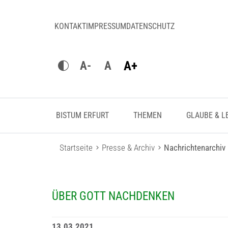
KONTAKT
IMPRESSUM
DATENSCHUTZ
A+
A-
A
BISTUM ERFURT
THEMEN
GLAUBE & L
Startseite
Presse & Archiv
Nachrichtenarchiv
ÜBER GOTT NACHDENKEN
13.03.2021