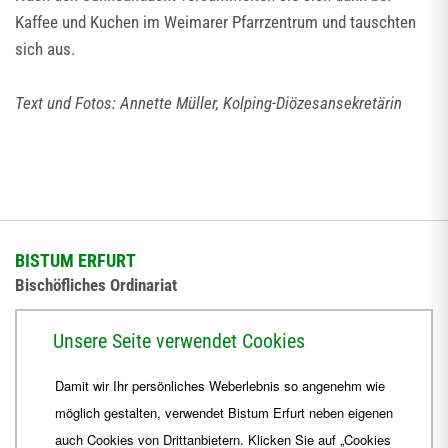
Kaffee und Kuchen im Weimarer Pfarrzentrum und tauschten
sich aus.
Text und Fotos: Annette Müller, Kolping-Diözesansekretärin
BISTUM ERFURT
Bischöfliches Ordinariat
Herrmannsplatz 9, 99084 Erfurt
Unsere Seite verwendet Cookies
Telefon
+49 361 6572-0
Damit wir Ihr persönliches Weberlebnis so angenehm wie
Fax
+49 361 6572-444
möglich gestalten, verwendet Bistum Erfurt neben eigenen
E-Mail
ordinariat
@
Bistum-Erfurt.de
auch Cookies von Drittanbietern. Klicken Sie auf „Cookies