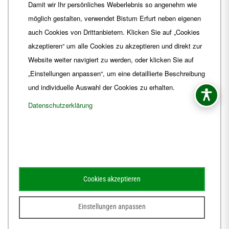
Damit wir Ihr persönliches Weberlebnis so angenehm wie
Fax
+49 361 6572-444
möglich gestalten, verwendet Bistum Erfurt neben eigenen
E-Mail
ordinariat
@
Bistum-Erfurt.de
auch Cookies von Drittanbietern. Klicken Sie auf „Cookies
akzeptieren“ um alle Cookies zu akzeptieren und direkt zur
Website weiter navigiert zu werden, oder klicken Sie auf
„Einstellungen anpassen“, um eine detaillierte Beschreibung
und individuelle Auswahl der Cookies zu erhalten.
Datenschutzerklärung
Impressum
Barrierefreiheit
Kontakt
Cookies akzeptieren
Schematismus
Amtsblatt
Einstellungen anpassen
© 2026
Webdesign für Jena von der DATA HORIZON Digitalagentur