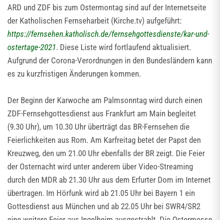
ARD und ZDF bis zum Ostermontag sind auf der Internetseite
der Katholischen Fernseharbeit (Kirche.tv) aufgeführt:
https://fernsehen.katholisch.de/fernsehgottesdienste/kar-und-
ostertage-2021
. Diese Liste wird fortlaufend aktualisiert.
Aufgrund der Corona-Verordnungen in den Bundesländern kann
es zu kurzfristigen Änderungen kommen.
Der Beginn der Karwoche am Palmsonntag wird durch einen
ZDF-Fernsehgottesdienst aus Frankfurt am Main begleitet
(9.30 Uhr), um 10.30 Uhr überträgt das BR-Fernsehen die
Feierlichkeiten aus Rom. Am Karfreitag betet der Papst den
Kreuzweg, den um 21.00 Uhr ebenfalls der BR zeigt. Die Feier
der Osternacht wird unter anderem über Video-Streaming
durch den MDR ab 21.30 Uhr aus dem Erfurter Dom im Internet
übertragen. Im Hörfunk wird ab 21.05 Uhr bei Bayern 1 ein
Gottesdienst aus München und ab 22.05 Uhr bei SWR4/SR2
eine weitere Feier aus Ingelheim ausgestrahlt. Die Ostermesse