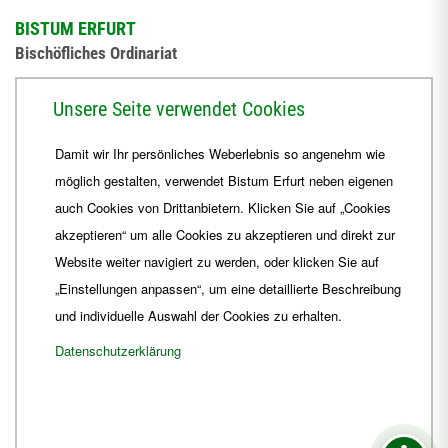
BISTUM ERFURT
Bischöfliches Ordinariat
Herrmannsplatz 9, 99084 Erfurt
Unsere Seite verwendet Cookies
Telefon
+49 361 6572-0
Damit wir Ihr persönliches Weberlebnis so angenehm wie
Fax
+49 361 6572-444
möglich gestalten, verwendet Bistum Erfurt neben eigenen
E-Mail
ordinariat
@
Bistum-Erfurt.de
auch Cookies von Drittanbietern. Klicken Sie auf „Cookies
akzeptieren“ um alle Cookies zu akzeptieren und direkt zur
Website weiter navigiert zu werden, oder klicken Sie auf
„Einstellungen anpassen“, um eine detaillierte Beschreibung
und individuelle Auswahl der Cookies zu erhalten.
Datenschutzerklärung