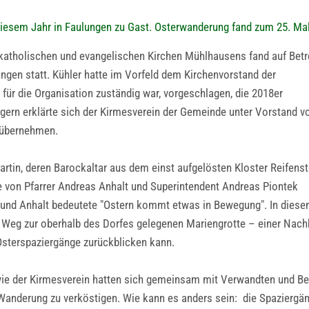
 diesem Jahr in Faulungen zu Gast. Osterwanderung fand zum 25. Mal
katholischen und evangelischen Kirchen Mühlhausens fand auf Betr
ngen statt. Kühler hatte im Vorfeld dem Kirchenvorstand der
für die Organisation zuständig war, vorgeschlagen, die 2018er
 gern erklärte sich der Kirmesverein der Gemeinde unter Vorstand v
u übernehmen.
Martin, deren Barockaltar aus dem einst aufgelösten Kloster Reifenst
ie von Pfarrer Andreas Anhalt und Superintendent Andreas Piontek
g und Anhalt bedeutete "Ostern kommt etwas in Bewegung". In dies
 Weg zur oberhalb des Dorfes gelegenen Mariengrotte – einer Nachb
Osterspaziergänge zurückblicken kann.
 der Kirmesverein hatten sich gemeinsam mit Verwandten und Beka
anderung zu verköstigen. Wie kann es anders sein: die Spaziergän