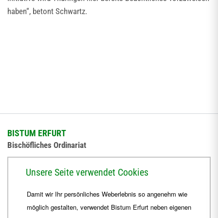
haben“, betont Schwartz.
BISTUM ERFURT
Bischöfliches Ordinariat
Herrmannsplatz 9, 99084 Erfurt
Unsere Seite verwendet Cookies
Telefon
+49 361 6572-0
Damit wir Ihr persönliches Weberlebnis so angenehm wie
Fax
+49 361 6572-444
möglich gestalten, verwendet Bistum Erfurt neben eigenen
E-Mail
ordinariat
@
Bistum-Erfurt.de