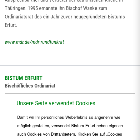
Thüringen. 1995 ernannte ihn Bischof Wanke zum
Ordinariatsrat des ein Jahr zuvor neugegründeten Bistums
Erfurt.
www.mdr.de/mdr-rundfunkrat
BISTUM ERFURT
Bischöfliches Ordinariat
Herrmannsplatz 9, 99084 Erfurt
Unsere Seite verwendet Cookies
Telefon
+49 361 6572-0
Damit wir Ihr persönliches Weberlebnis so angenehm wie
Fax
+49 361 6572-444
möglich gestalten, verwendet Bistum Erfurt neben eigenen
E-Mail
ordinariat
@
Bistum-Erfurt.de
auch Cookies von Drittanbietern. Klicken Sie auf „Cookies