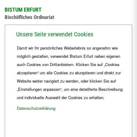
BISTUM ERFURT
Bischöfliches Ordinariat
Herrmannsplatz 9, 99084 Erfurt
Unsere Seite verwendet Cookies
Telefon
+49 361 6572-0
Damit wir Ihr persönliches Weberlebnis so angenehm wie
Fax
+49 361 6572-444
möglich gestalten, verwendet Bistum Erfurt neben eigenen
E-Mail
ordinariat
@
Bistum-Erfurt.de
auch Cookies von Drittanbietern. Klicken Sie auf „Cookies
akzeptieren“ um alle Cookies zu akzeptieren und direkt zur
Website weiter navigiert zu werden, oder klicken Sie auf
„Einstellungen anpassen“, um eine detaillierte Beschreibung
und individuelle Auswahl der Cookies zu erhalten.
Datenschutzerklärung